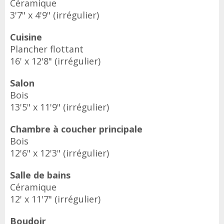
Céramique
3'7" x 4'9" (irrégulier)
Cuisine
Plancher flottant
16' x 12'8" (irrégulier)
Salon
Bois
13'5" x 11'9" (irrégulier)
Chambre à coucher principale
Bois
12'6" x 12'3" (irrégulier)
Salle de bains
Céramique
12' x 11'7" (irrégulier)
Boudoir