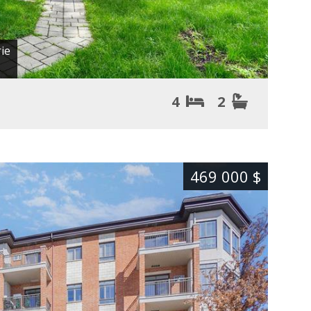
ie
4
2
469 000 $