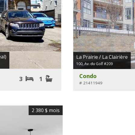
al)
La Prairie / La Clairière
100, Av. du Golf #209
Condo
3
1
# 21411949
2 380 $
mois