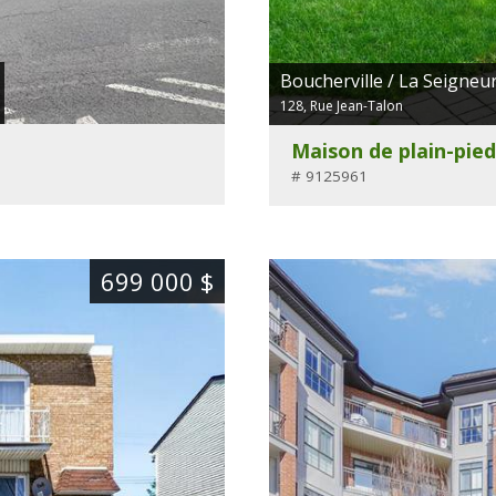
Boucherville / La Seigneur
128, Rue Jean-Talon
Maison de plain-pied
# 9125961
699 000 $