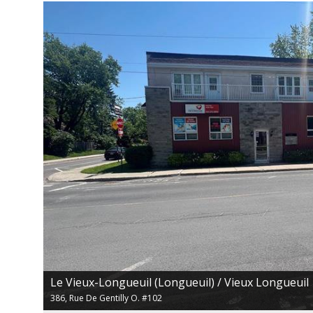
Le Vieux-Longueuil (Longueuil) / Vieux Longueuil
386, Rue De Gentilly O. #102