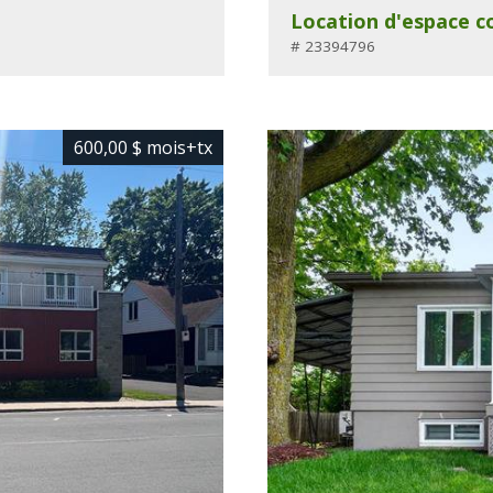
Location d'espace c
# 23394796
600,00 $
mois
+tx