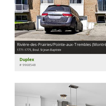
Rivière-des-Prairies/Pointe-aux-Trembles (Montré
1771-1775, Boul. St-Jean-Baptiste
Duplex
# 9968548