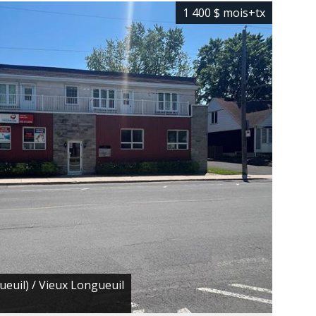
1 400 $
mois
+tx
euil) / Vieux Longueuil