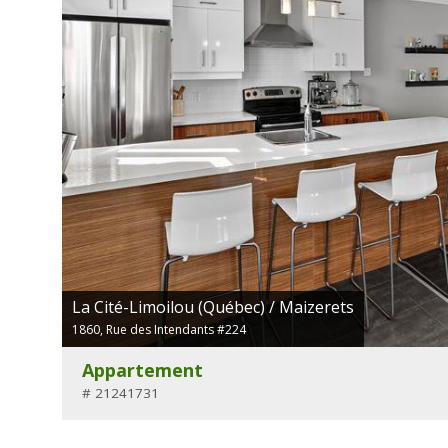
La Cité-Limoilou (Québec) / Maizerets
1860, Rue des Intendants #224
Appartement
# 21241731