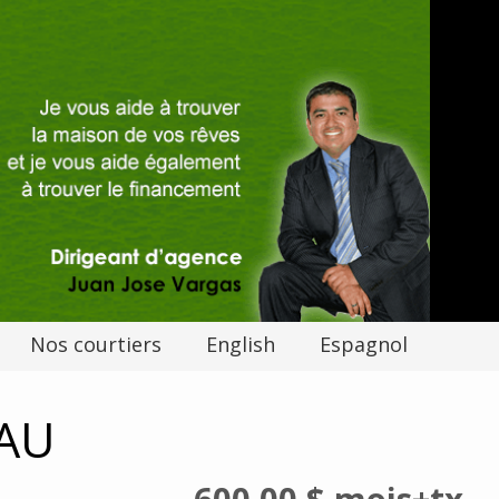
Nos courtiers
English
Espagnol
EAU
600,00 $
mois
+tx