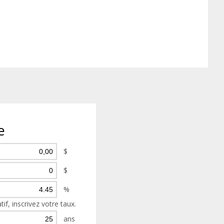
e
$
$
%
tif, inscrivez votre taux.
ans