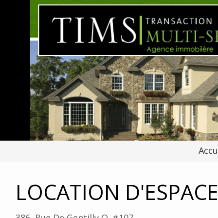
Accu
LOCATION D'ESPAC
386, Rue De Gentilly O. #107